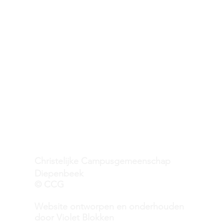
Christelijke Campusgemeenschap
Diepenbeek
ka
© CCG
GS
Website ontworpen en onderhouden
door Violet Blokken