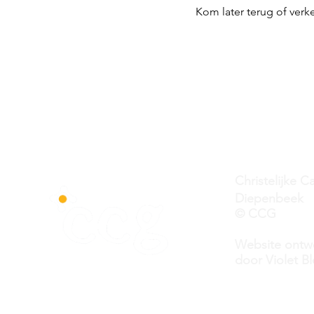
Kom later terug of verk
Christelijke
Diepenbeek
© CCG
Website ontw
door Violet B