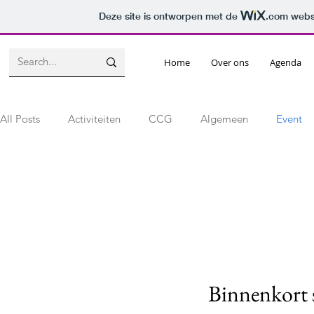
Deze site is ontworpen met de
.com
websi
Home
Over ons
Agenda
All Posts
Activiteiten
CCG
Algemeen
Event
Binnenkort s